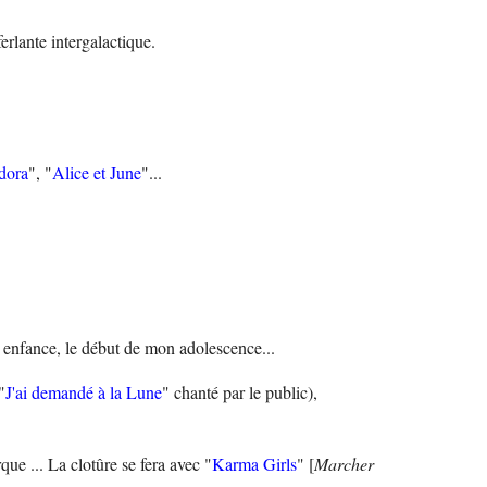
rlante intergalactique.
dora
", "
Alice et June
"...
enfance, le début de mon adolescence...
"
J'ai demandé à la Lune
" chanté par le public),
que ... La clotûre se fera avec "
Karma Girls
" [
Marcher