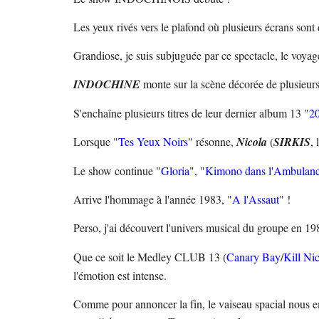
Les yeux rivés vers le plafond où plusieurs écrans son
Grandiose, je suis subjuguée par ce spectacle, le voya
INDOCHINE
monte sur la scène décorée de plusieurs
S'enchaîne plusieurs titres de leur dernier album 13 "
2
Lorsque "
Tes Yeux Noirs
" résonne,
Nicola
(
SIRKIS
,
Le show continue "
Gloria
", "
Kimono dans l'Ambulan
Arrive l'hommage à l'année 1983, "
A l'Assaut
" !
Perso, j'ai découvert l'univers musical du groupe en 19
Que ce soit le Medley CLUB 13 (
Canary Bay
/
Kill Ni
l'émotion est intense.
Comme pour annoncer la fin, le vaiseau spacial nous 