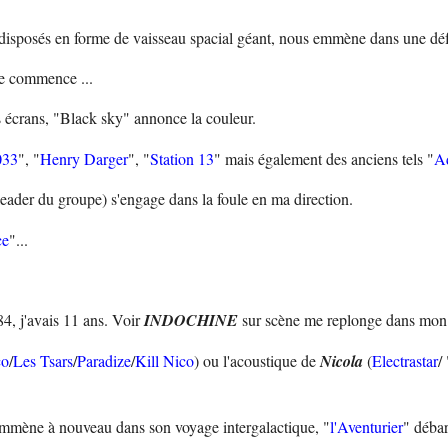
t disposés en forme de vaisseau spacial géant, nous emmène dans une défe
ge commence ...
 écrans, "Black sky" annonce la couleur.
033
", "
Henry Darger
", "
Station 13
" mais également des anciens tels "
A
 leader du groupe) s'engage dans la foule en ma direction.
ce
"...
84, j'avais 11 ans. Voir
INDOCHINE
sur scène me replonge dans mon 
co
/
Les Tsars
/
Paradize
/
Kill Nico
) ou l'acoustique de
Nicola
(
Electrastar
/ 
emmène à nouveau dans son voyage intergalactique, "
l'Aventurier
" débar