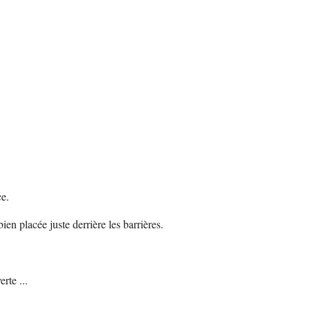
ce.
ien placée juste derrière les barrières.
rte ...