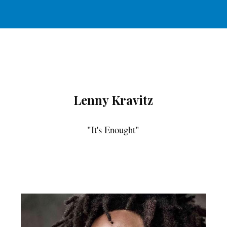
ip to main content
Skip to navigat
Lenny Kravitz
"It's Enought"