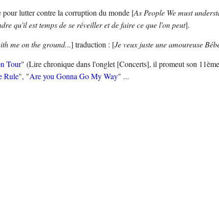
le pour lutter contre la corruption du monde [
As People We must understa
 qu'il est temps de se réveiller et de faire ce que l'on peut
].
with me on the ground.
..] traduction : [
Je veux juste une amoureuse Bébé,
on Tour
" (Lire chronique dans l'onglet [Concerts], il promeut son 11ème
e Rule
", "
Are you Gonna Go My Way
" ...
.