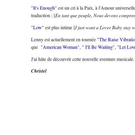
"
It's Enough
" est un cri à la Paix, à l'Amour universel
traduction :
[
En tant que peuple, Nous devons comprendre
"
Low
" est plus intime [
I just want a Lover Baby stay 
Lenny est actuellement en tournée "
The Raise Vibrati
que "
American Woman
", "
I'll Be Waiting
", "
Let Lov
J'ai hâte de découvrir cette nouvelle aventure musicale
Christel