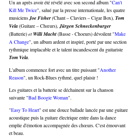
Un an après avoir été révélé avec son second album "
Can't
Kill Me Twice
"
, salué par la presse internationale, les quatre
musiciens
Joe Fisher
(
Chant – Claviers – Cigar Box)
,
Tom
Vela
(Guitare – Chœurs)
,
Jürgen Schneckenburger
(Batterie)
et
Willi Macht
(Basse - Choeurs)
dévoilent "
Make
A Change
"
, un album ardent et inspiré, porté par une section
rythmique implacable et le talent incandescent du guitariste
Tom Vela
.
L'album commence fort avec un titre puissant "
Another
Reason
", un Rock-Blues rythmé, quel plaisir !
Les guitares et la batterie se déchainent sur la chanson
suivante "
Bad Boogie Woman
".
"
Easy To Heart
" est une douce ballade lancée par une guitare
acoustique puis la guitare électrique entre dans la dance
emplie d'émotion accompagnée des chœurs. C'est émouvant
et beau.