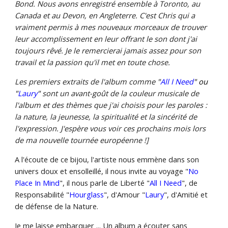
Bond. Nous avons enregistré ensemble à Toronto, au
Canada et au Devon, en Angleterre. C'est Chris qui a
vraiment permis à mes nouveaux morceaux de trouver
leur accomplissement en leur offrant le son dont j'ai
toujours rêvé. Je le remercierai jamais assez pour son
travail et la passion qu'il met en toute chose.
Les premiers extraits de l'album comme
"
All I Need
" ou
"
Laury
"
sont un avant-goût de la couleur musicale de
l'album et des thèmes que j'ai choisis pour les paroles :
la nature, la jeunesse, la spiritualité et la sincérité de
l'expression. J'espère vous voir ces prochains mois lors
de ma nouvelle tournée européenne !]
A l'écoute de ce bijou, l'artiste nous emmène dans son
univers doux et ensolleillé, il nous invite au voyage "
No
Place In Mind
", il nous parle de Liberté "
All I Need
", de
Responsabilité "
Hourglass
", d'Amour "
Laury
", d'Amitié et
de défense de la Nature.
Je me laisse embarquer ... Un album a écouter sans