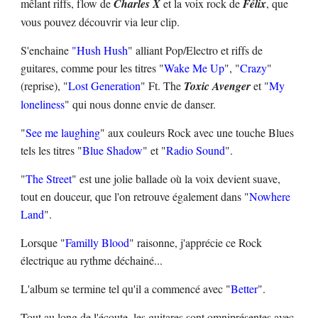
mêlant riffs, flow de
Charles X
et la voix rock de
Félix
, que
vous pouvez découvrir via leur clip.
S'enchaine
"Hush Hush
" alliant Pop/Electro et riffs de
guitares, comme pour les titres "
Wake Me Up
", "
Crazy
"
(reprise), "
Lost Generation
" Ft. The
Toxic Avenger
et "
My
loneliness
" qui nous donne envie de danser.
"
See me laughing
" aux couleurs Rock avec une touche Blues
tels les titres "
Blue Shadow
" et "
Radio Sound
".
"
The Street
" est une jolie ballade où la voix devient suave,
tout en douceur, que l'on retrouve également dans "
Nowhere
Land
".
Lorsque "
Familly Blood
" raisonne, j'apprécie ce Rock
électrique au rythme déchainé...
L'album se termine tel qu'il a commencé avec "
Better
".
Tout au long de l'écoute, les guitares sont omniprésentes avec